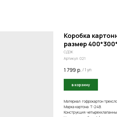
Коробка картонн
размер 400*300
СДЭК
Артикул:
021
р.
1 799
/
1 уп
в корзину
Материал: гофрокартон трехсл
Марка картона: Т-24B.
Конструкция: четырехклапанный