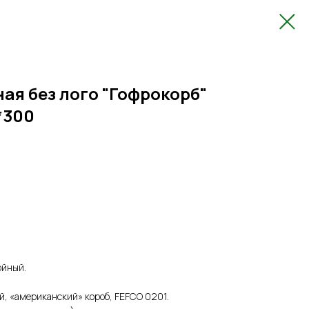
ая без лого "Гофрокорб"
*300
ойный.
, «американский» короб, FEFCO 0201.