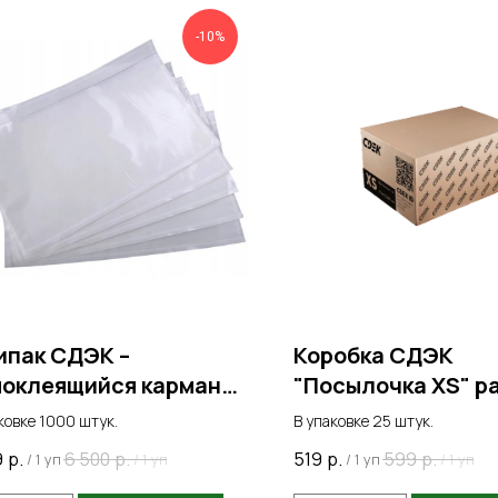
-10%
пак СДЭК –
Коробка СДЭК
оклеящийся карман
"Посылочка XS" р
 документов
171*121*89
ковке 1000 штук.
В упаковке 25 штук.
9
р.
6 500
р.
519
р.
599
р.
/
1 уп
/
1 уп
/
1 уп
/
1 уп