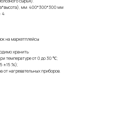
люлозного сырья).
а*высота), мм: 400*300*300 мм
: 4
вок на маркетплейсы
одимо хранить:
ри температуре от 0 до 30 ℃;
5 ±15 %);
ра от нагревательных приборов.