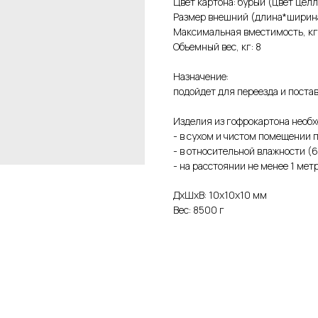
Цвет картона: бурый (цвет цел
Размер внешний (длина*ширин
Максимальная вместимость, кг
Объемный вес, кг: 8
Назначение:
подойдет для переезда и поста
Изделия из гофрокартона необх
- в сухом и чистом помещении п
- в относительной влажности (6
- на расстоянии не менее 1 мет
ДxШxВ: 10x10x10 мм
Вес: 8500 г