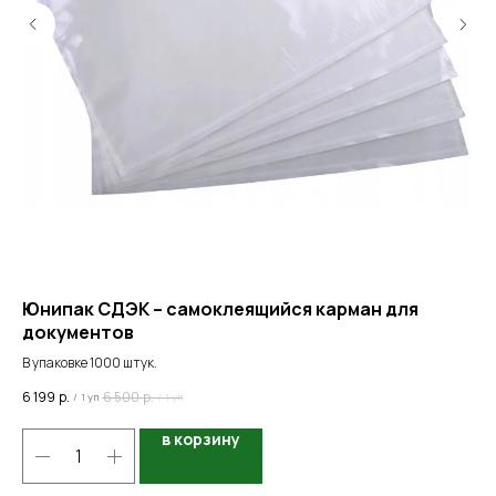
Юнипак СДЭК – самоклеящийся карман для
Ко
документов
В у
В упаковке 1000 штук.
519
6 199
р.
6 500
р.
/
1 уп
/
1 уп
в корзину