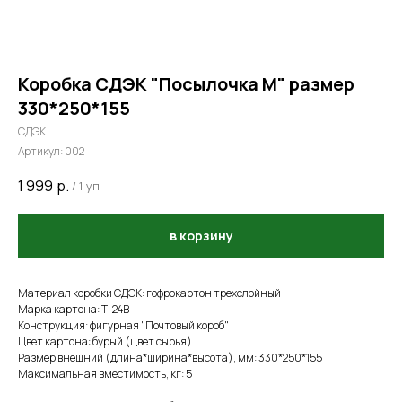
Коробка СДЭК "Посылочка M" размер
330*250*155
СДЭК
Артикул:
002
1 999
р.
/
1 уп
в корзину
Материал коробки СДЭК: гофрокартон трехслойный
Марка картона: Т-24В
Конструкция: фигурная "Почтовый короб"
Цвет картона: бурый (цвет сырья)
Размер внешний (длина*ширина*высота), мм: 330*250*155
Максимальная вместимость, кг: 5