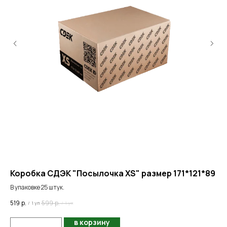
Коробка СДЭК "Посылочка XS" размер 171*121*89
Па
В упаковке 25 штук.
В у
519
р.
599
р.
1 6
/
1 уп
/
1 уп
в корзину