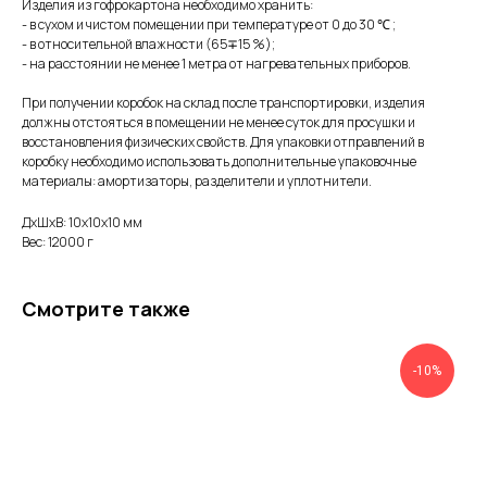
Изделия из гофрокартона необходимо хранить:
- в сухом и чистом помещении при температуре от 0 до 30 ℃ ;
- в относительной влажности (65∓15 %);
- на расстоянии не менее 1 метра от нагревательных приборов.
При получении коробок на склад после транспортировки, изделия
должны отстояться в помещении не менее суток для просушки и
восстановления физических свойств. Для упаковки отправлений в
коробку необходимо использовать дополнительные упаковочные
материалы: амортизаторы, разделители и уплотнители.
ДxШxВ: 10x10x10 мм
Вес: 12000 г
Смотрите также
-10%