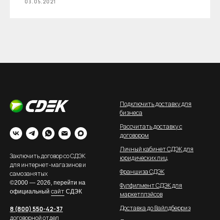
03.05.2021
Подключить доставку для
бизнеса
Рассчитать доставку с
договором
Личный кабинет СДЭК для
Заключить договор со СДЭК
юридических лиц
для интернет-магазинов и
Франшиза СДЭК
самозанятых
©2000 — 2026, перейти на
Фулфилмент СДЭК для
сайт
официальный
СДЭК
маркетплэйсов
Доставка до Вайлдберриз
8 (800) 550-42-37
договорной отдел